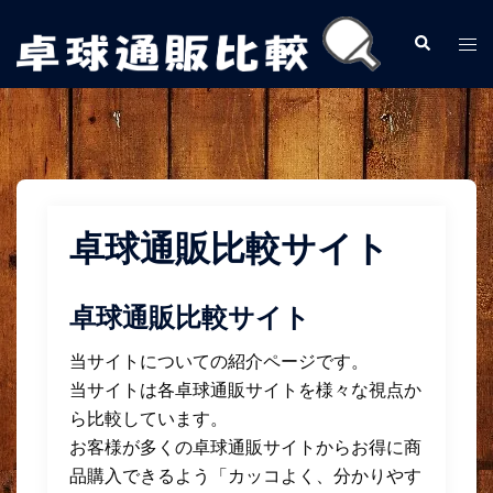
コ
ン
検
ト
索
テ
グ
ン
ル
ツ
メ
へ
ニ
ス
ュ
キ
ー
卓球通販比較サイト
ッ
プ
卓球通販比較サイト
当サイトについての紹介ページです。
当サイトは各卓球通販サイトを様々な視点か
ら比較しています。
お客様が多くの卓球通販サイトからお得に商
品購入できるよう「カッコよく、分かりやす