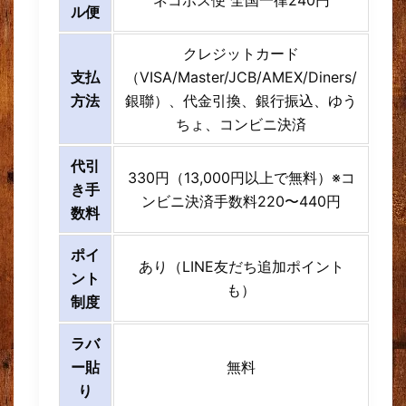
ル便
クレジットカード
支払
（VISA/Master/JCB/AMEX/Diners/
方法
銀聯）、代金引換、銀行振込、ゆう
ちょ、コンビニ決済
代引
330円（13,000円以上で無料）※コ
き手
ンビニ決済手数料220〜440円
数料
ポイ
あり（LINE友だち追加ポイント
ント
も）
制度
ラバ
ー貼
無料
り