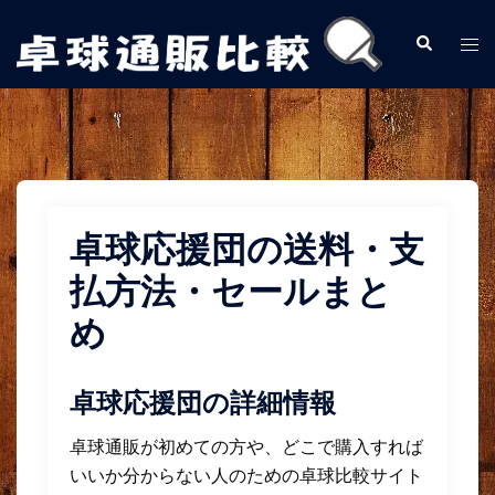
コ
ン
検
ト
索
テ
グ
ン
ル
ツ
メ
へ
ニ
ス
ュ
キ
ー
卓球応援団の送料・支
ッ
プ
払方法・セールまと
め
卓球応援団の詳細情報
卓球通販が初めての方や、どこで購入すれば
いいか分からない人のための卓球比較サイト