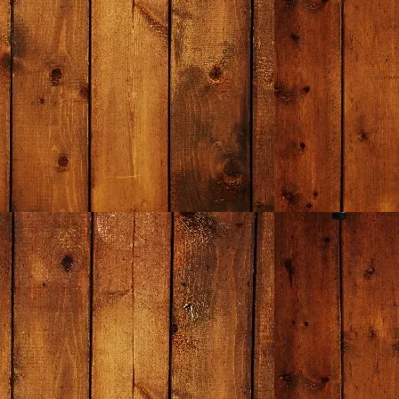
（Yahoo）
サクラテー
6652
67
7185
7385
718
ブルテニス