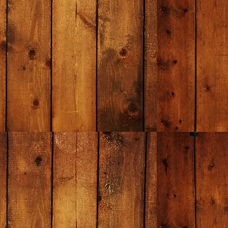
卓球応援団
6176
62
6654
6654
665
iruiru
7602
0
7602
7602
760
JASUPO
5702
57
6485
7010
648
渋卓
5702
57
5645
5645
564
トランスポ
7032
211
7411
7611
7411
ーツ
たくつう
7602
76
8116
8316
8116
（楽天）
コゾノエス
6176
0
6716
6716
671
ポーツ
内山スポー
7602
76
8126
8126
812
ツ
たくつう
6842
68
7374
7564
737