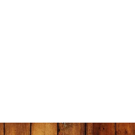
iruiru
13
12
13
13
13
13
JASUPO
4
7
4
4
4
4
渋卓
1
1
1
1
1
1
トランスポ
12
13
11
12
12
12
ーツ
たくつう
14
15
14
14
14
14
（楽天）
コゾノエス
7
4
7
7
7
7
ポーツ
内山スポー
15
14
15
15
15
15
ツ
たくつう
11
10
10
11
11
11
（Yahoo）
サクラテー