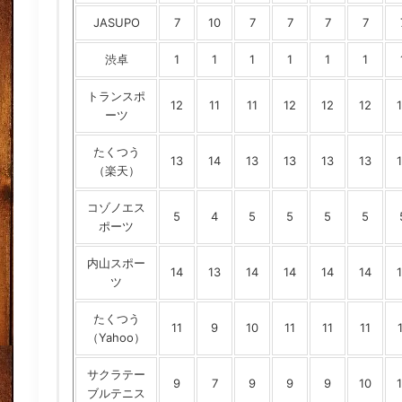
JASUPO
7
10
7
7
7
7
渋卓
1
1
1
1
1
1
トランスポ
12
11
11
12
12
12
ーツ
たくつう
13
14
13
13
13
13
（楽天）
コゾノエス
5
4
5
5
5
5
ポーツ
内山スポー
14
13
14
14
14
14
ツ
たくつう
11
9
10
11
11
11
（Yahoo）
サクラテー
9
7
9
9
9
10
ブルテニス