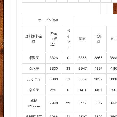
オープン価格
ポ
料金
送料無料金
イ
北海
（税
関東
東
額
ン
道
込）
ト
卓激屋
3326
0
3866
3866
386
卓球亭
3330
33
3947
4297
419
たくつう
3080
31
3639
3839
363
卓球屋
2851
0
3411
4151
350
卓球
2946
29
3442
3547
344
99.com
卓球応援団
3088
31
3597
3597
359