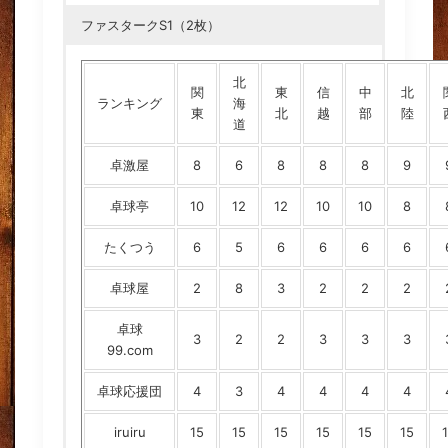
ファスタークS1（2枚）
北
関
東
信
中
北
ランキング
海
東
北
越
部
陸
道
卓激屋
8
6
8
8
8
9
卓球亭
10
12
12
10
10
8
たくつう
6
5
6
6
6
6
卓球屋
2
8
3
2
2
2
卓球
3
2
2
3
3
3
99.com
卓球応援団
4
3
4
4
4
4
iruiru
15
15
15
15
15
15