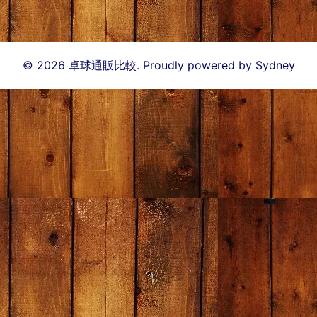
8
9
8
8
8
9
ブルテニス
© 2026 卓球通販比較. Proudly powered by
Sydney
オープン価格
ポ
料金
送料無料金
イ
北海
（税
関東
東北
額
ン
道
込）
ト
卓激屋
6652
0
7192
7192
719
卓球亭
6660
67
7243
7593
749
たくつう
6160
62
6688
6888
668
卓球屋
5702
0
6262
7002
635
卓球
5892
59
6358
6463
635
99.com