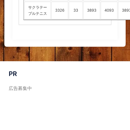
サクラテー
3326
33
3893
4093
389
ブルテニス
北
南
関
信
中
北
ランキング
海
東
東
越
部
陸
道
北
卓激屋
9
8
9
9
9
10
卓球亭
10
11
12
10
10
8
PR
たくつう
6
5
6
6
6
6
広告募集中
卓球屋
2
6
2
2
2
2
卓球
3
2
3
3
3
3
99.com
卓球応援団
5
3
5
5
5
5