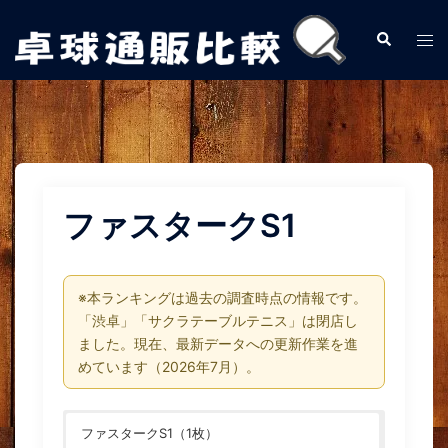
コ
ン
検
ト
索
テ
グ
ン
ル
ツ
メ
へ
ニ
ス
ュ
キ
ー
ファスタークS1
ッ
プ
※本ランキングは過去の調査時点の情報です。
「渋卓」「サクラテーブルテニス」は閉店し
ました。現在、最新データへの更新作業を進
めています（2026年7月）。
ファスタークS1（1枚）